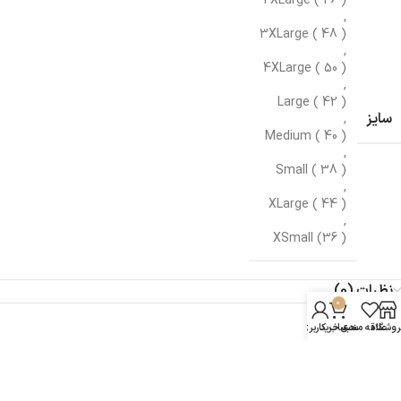
2XLarge ( 46 )
,
3XLarge ( 48 )
,
4XLarge ( 50 )
,
Large ( 42 )
سایز
,
Medium ( 40 )
,
Small ( 38 )
,
XLarge ( 44 )
,
XSmall (36 )
نظرات (0)
0
روشگاه
علاقه مندی
سبد خرید
حساب کاربری من
محصولات مرتبط