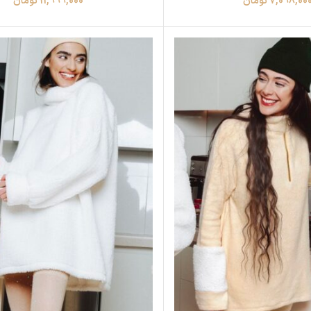
7,098,00
تومان
11,999,000
تومان