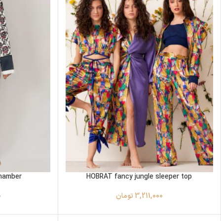
hamber
HOBRAT fancy jungle sleeper top
3,211,000
تومان
0