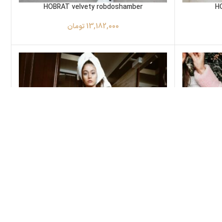
HOBRAT velvety robdoshamber
H
13,182,000
تومان