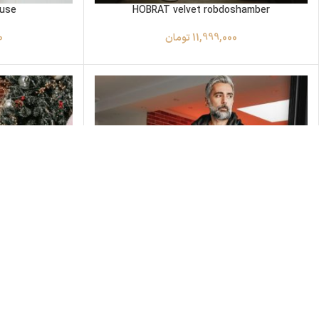
ouse
HOBRAT velvet robdoshamber
11,999,000
تومان
0