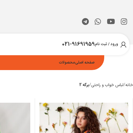
021-91691959
ورود / ثبت نام
صفحه اصلی
محصولات
خانه
لباس خواب و راحتی
برگه 2