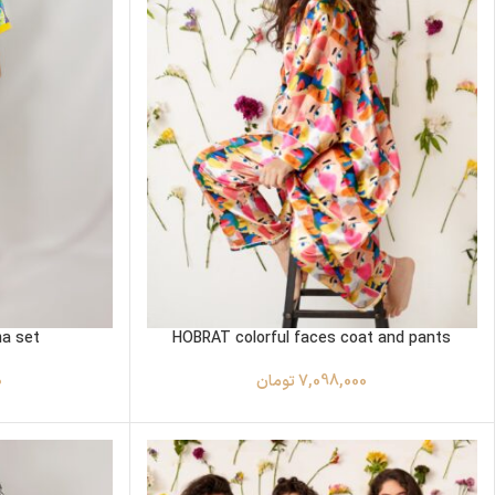
ma set
HOBRAT colorful faces coat and pants
7,098,000
تومان
0