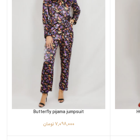
Butterfly pijama jumpsuit
H
7,098,000
تومان