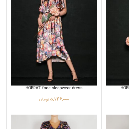
HOBRAT face sleepwear dress
HOB
5,746,000
تومان