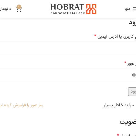
0
منو
0
تومان
ود
*
 کاربری یا آدرس ایمیل
*
 عبور
ود
مرا به خاطر بسپار
رمز عبور را فراموش کرده ای
ویت