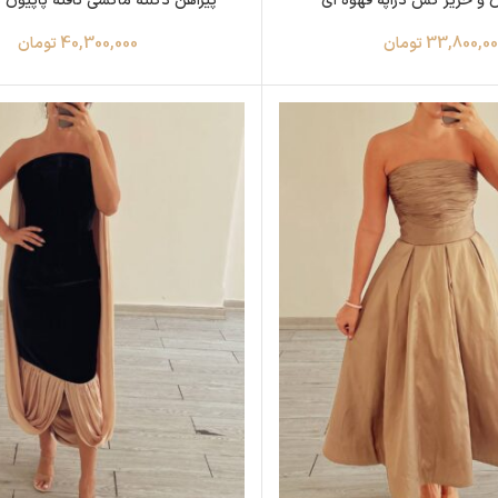
ن و حریر کش دراپه قهوه ای
پیراهن دکلته ماکسی تافته پاپیون 
33,800,00
تومان
40,300,000
تومان