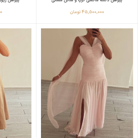
پیراهن دکلته ماکسی کرپ و ساتن مشکی
پیراهن ریو
45,500,000
تومان
0