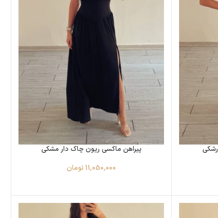
زرشکی
پیراهن ماکسی ریون چاک دار مشکی
11,050,000
تومان