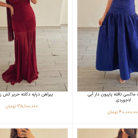
 ماکسی تافته پاپیون دار آبی
پیراهن دراپه دکلته حریر کش 
لاجوردی‌
35,100,000
تومان
40,000,00
تومان