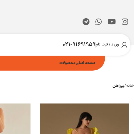
021-91691959
ورود / ثبت نام
صفحه اصلی
محصولات
خانه
پیراهن