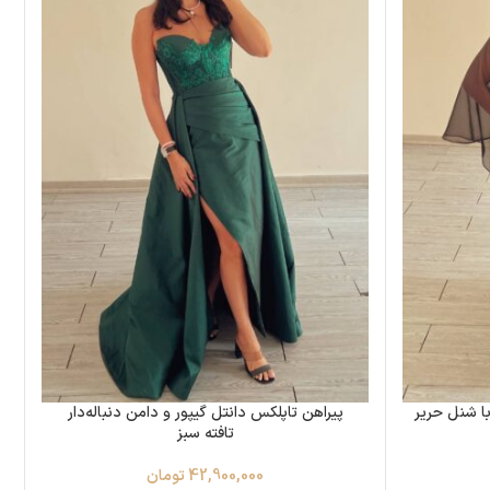
 شنل حریر
پیراهن تاپلکس دانتل گیپور و دامن دنباله‌دار
تافته سبز
42,900,000
تومان