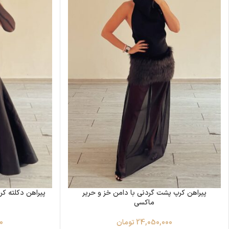
پیراهن کرپ پشت گردنی با دامن خز و حریر
پیراهن دکلته کر
ماکسی
24,050,000
تومان
0