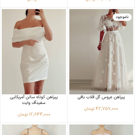
ناموجود
پیراهن عروس گل قلاب بافی
پیراهن کوتاه ساتن آمریکایی‌
سفید‌آف‌ وایت
42,757,000
تومان
12,844,000
تومان