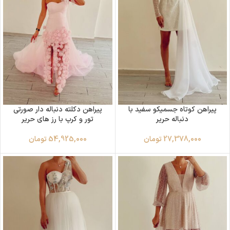
پیراهن کوتاه جسمیکو سفید با
پیراهن دکلته دنباله دار صورتی
دنباله حریر
تور و کرپ با رز های حریر
27,378,000
تومان
54,925,000
تومان