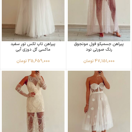
پیراهن جسمیکو فول مونجوق
پیراهن تاپ لکس تور سفید
رنگ صورتی نود
ماکسی گل دوزی آبی
47,151,000
تومان
35,659,000
تومان