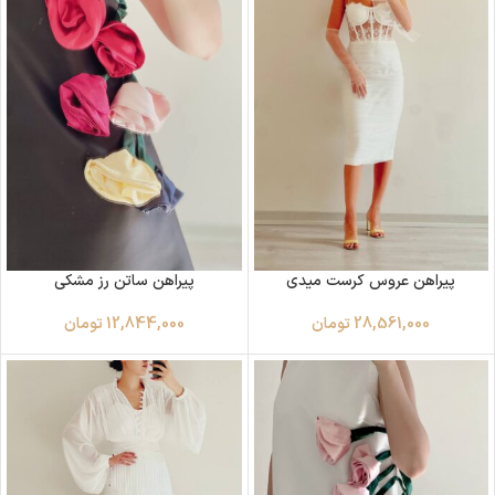
پیراهن عروس کرست میدی
پیراهن ساتن رز مشکی
28,561,000
تومان
12,844,000
تومان