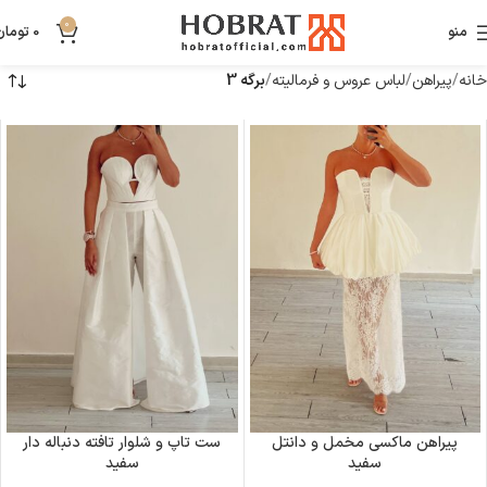
0
منو
0
تومان
خانه
پیراهن
لباس عروس و فرمالیته
برگه 3
پیراهن ماکسی مخمل و دانتل
ست تاپ و شلوار تافته دنباله دار
سفید
سفید