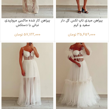
پیراهن میدی تاپ لکس گل دار
پیراهن کار شده ماکسی مرواریدی
سفید و کرم
نباتی با دستکش
35,659,000
تومان
57,122,000
تومان