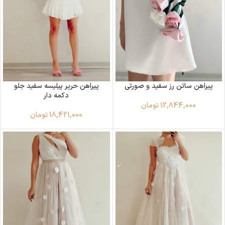
پیراهن ساتن رز سفید و صورتی
پیراهن حریر پیلیسه سفید جلو
دکمه دار
12,844,000
تومان
18,421,000
تومان