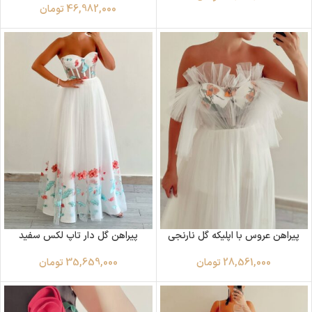
46,982,000
تومان
پیراهن عروس با اپلیکه گل نارنجی
پیراهن گل دار تاپ لکس سفید
28,561,000
تومان
35,659,000
تومان