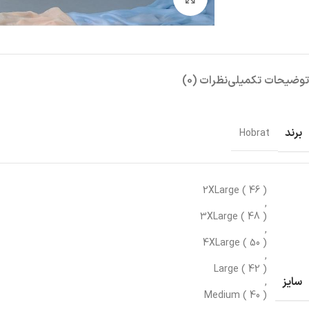
توضیحات تکمیلی
نظرات (0)
برند
Hobrat
2XLarge ( 46 )
,
3XLarge ( 48 )
,
4XLarge ( 50 )
,
Large ( 42 )
سایز
,
Medium ( 40 )
,