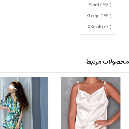
Small ( 38 )
,
XLarge ( 44 )
,
XSmall (36 )
محصولات مرتبط