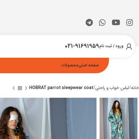
021-91691959
ورود / ثبت نام
صفحه اصلی
محصولات
خانه
لباس خواب و راحتی
HOBRAT parrot sleepwear coat