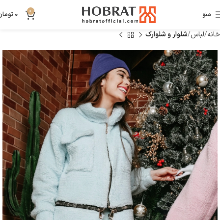
0
منو
0
تومان
خانه
لباس
شلوار و شلوارک