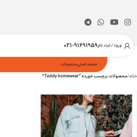
021-91691959
ورود / ثبت نام
صفحه اصلی
محصولات
خانه
محصولات برچسب خورده “Teddy homewear”