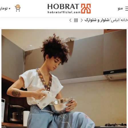
0
منو
0
تومان
خانه
لباس
شلوار و شلوارک