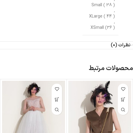
Small ( 38 )
,
XLarge ( 44 )
,
XSmall (36 )
نظرات (0)
محصولات مرتبط