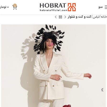
0
منو
0
تومان
خانه
لباس
کت و کت و شلوار