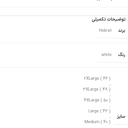
توضیحات تکمیلی
برند
Hobrat
رنگ
white
2XLarge ( 46 )
,
3XLarge ( 48 )
,
4XLarge ( 50 )
,
Large ( 42 )
سایز
,
Medium ( 40 )
,