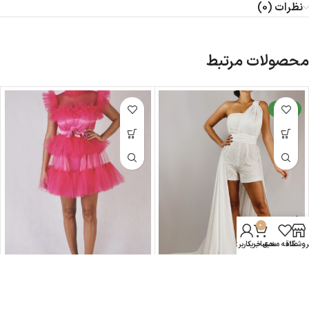
نظرات (0)
محصولات مرتبط
جدید
0
روشگاه
علاقه مندی
سبد خرید
حساب کاربری من
HOBRAT pink fancy dress-
HOBRAT BRIDAL GOWN
code:990900134