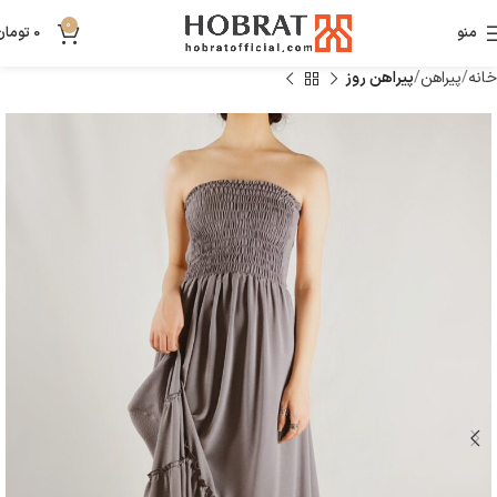
0
منو
0
تومان
خانه
پیراهن
پیراهن روز