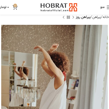
0
منو
0
تومان
خانه
پیراهن
پیراهن روز