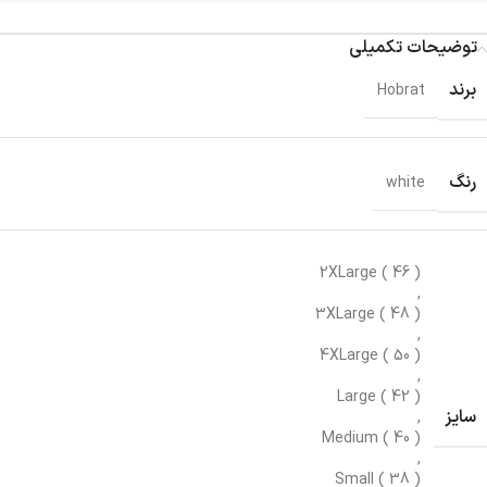
توضیحات تکمیلی
برند
Hobrat
رنگ
white
2XLarge ( 46 )
,
3XLarge ( 48 )
,
4XLarge ( 50 )
,
Large ( 42 )
سایز
,
Medium ( 40 )
,
Small ( 38 )