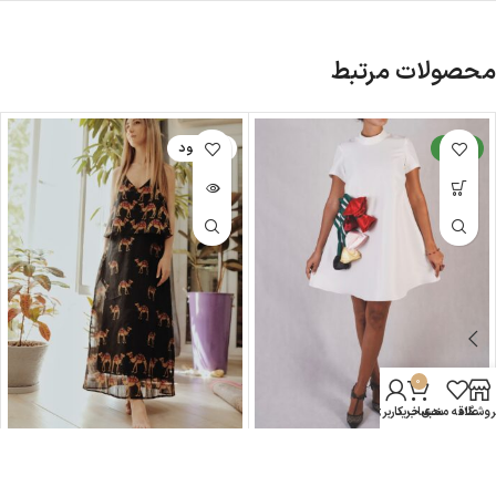
محصولات مرتبط
جدید
ناموجود
0
روشگاه
علاقه مندی
سبد خرید
حساب کاربری من
HOBRAT camel dress
HOBRAT satin flowers dress
9,633,000
تومان
5,915,000
تومان