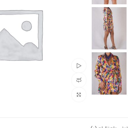
تماشای ویدئو
مشاهده 360 درجه
بزرگنمایی تصویر