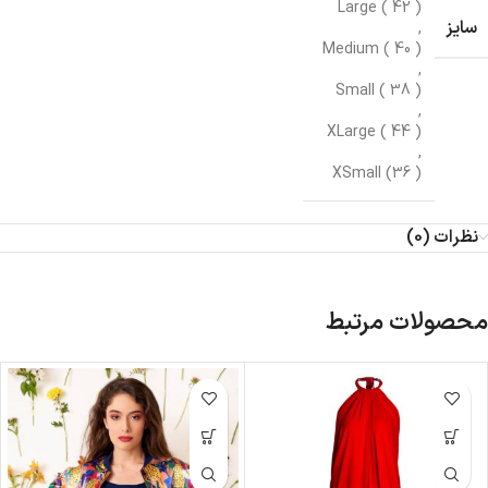
Large ( 42 )
سایز
,
Medium ( 40 )
,
Small ( 38 )
,
XLarge ( 44 )
,
XSmall (36 )
نظرات (0)
محصولات مرتبط