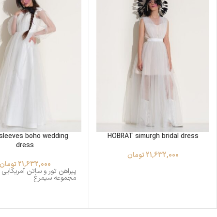
sleeves boho wedding
HOBRAT simurgh bridal dress
dress
21,632,000
تومان
21,632,000
تومان
پیراهن تور و ساتن آمریکایی ا
مجموعه سیمرغ