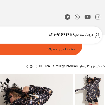
021-91691959
ورود / ثبت نام
صفحه اصلی
محصولات
خانه
بلوز و تاپ
بلوز
HOBRAT simurgh blouse