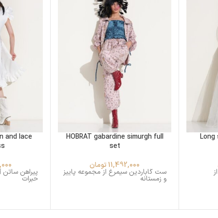
n and lace
HOBRAT gabardine simurgh full
Long 
ss
set
11,492,000
تومان
,000
ز
ست گاباردین سیمرغ از مجموعه پاییز
پیراهن ساتن آ
و زمستانه
حبرات