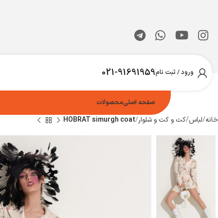
021-91691959
ورود / ثبت نام
صفحه اصلی
محصولات
خانه
لباس
کت و کت و شلوار
HOBRAT simurgh coat