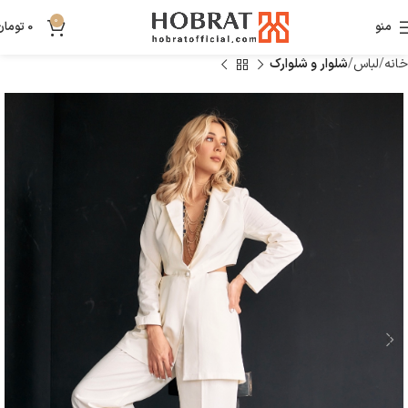
0
منو
0
تومان
خانه
لباس
شلوار و شلوارک