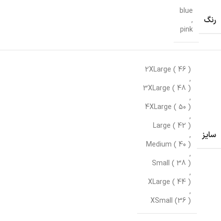
blue
رنگ
,
pink
2XLarge ( 46 )
,
3XLarge ( 48 )
,
4XLarge ( 50 )
,
Large ( 42 )
سایز
,
Medium ( 40 )
,
Small ( 38 )
,
XLarge ( 44 )
,
XSmall (36 )