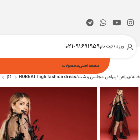
021-91691959
ورود / ثبت نام
صفحه اصلی
محصولات
خانه
پیراهن
پیراهن مجلسی و شب
HOBRAT high fashion dress