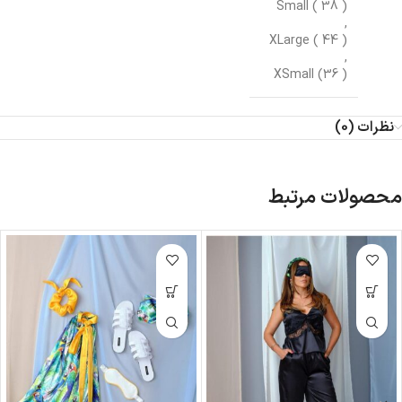
Small ( 38 )
,
XLarge ( 44 )
,
XSmall (36 )
نظرات (0)
محصولات مرتبط