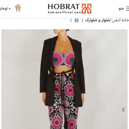
0
منو
0
تومان
خانه
لباس
شلوار و شلوارک