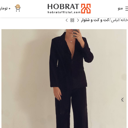
0
منو
0
تومان
خانه
لباس
کت و کت و شلوار