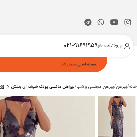
021-91691959
ورود / ثبت نام
صفحه اصلی
محصولات
خانه
پیراهن
پیراهن مجلسی و شب
پیراهن ماکسی پولک شیشه ای بنفش