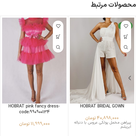
محصولات مرتبط
جدید
HOBRAT pink fancy dress-
HOBRAT BRIDAL GOWN
code:990900134
40,898,000
تومان
پیراهن مخمل پولکی عروس با دنباله
11,999,000
تومان
ابریشم