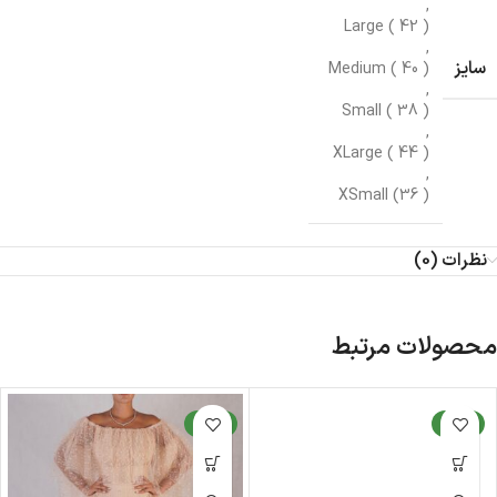
,
Large ( 42 )
,
سایز
Medium ( 40 )
,
Small ( 38 )
,
XLarge ( 44 )
,
XSmall (36 )
نظرات (0)
محصولات مرتبط
جدید
جدید