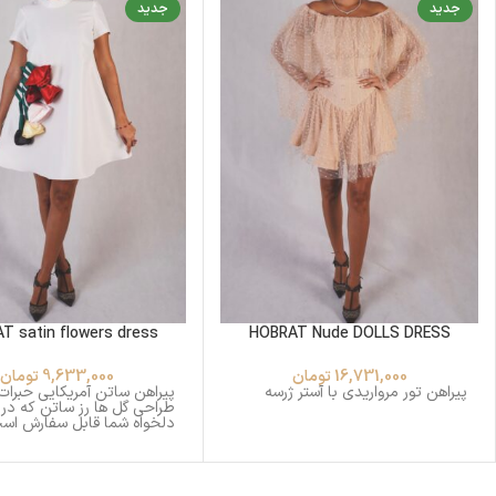
جدید
جدید
T satin flowers dress
HOBRAT Nude DOLLS DRESS
16,731,000
تومان
9,633,000
تومان
پیراهن تور مرواریدی با آستر ژرسه
پیراهن ساتن آمریکایی حبرات 
طراحی گل ها رز ساتن که در
دلخواه شما قابل سفارش است