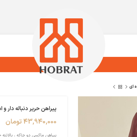
ه ای
پیراهن حریر دنباله دار و 
43,940,000
تومان
پیراهن ماکسی دو چاکه ، بالاتنه ح