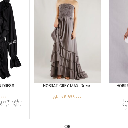
N DRESS
HOBRAT GREY MAXI Dress
HOBRA
11,999,000
تومان
,000
با
پیراهن تترون و
 رنگ
سفارش در رنگ
 .