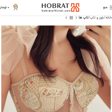
0
منو
0
تومان
خانه
بلوز و تاپ
تاپ ها