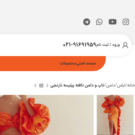
021-91691959
ورود / ثبت نام
صفحه اصلی
محصولات
خانه
لباس
دامن
تاپ و دامن تافته پیلیسه نارنجی