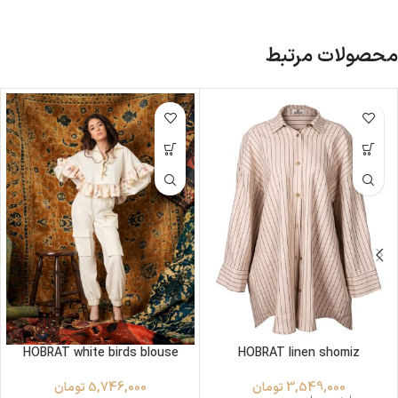
محصولات مرتبط
HOBRAT white birds blouse
HOBRAT linen shomiz
3,549,000
تومان
5,746,000
تومان