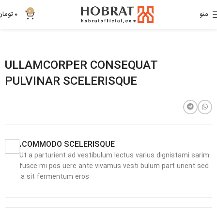
0
منو
0
تومان
ULLAMCORPER CONSEQUAT
PULVINAR SCELERISQUE
COMMODO SCELERISQUE.
Ut a parturient ad vestibulum lectus varius dignistami sarim
fusce mi pos uere ante vivamus vesti bulum part urient sed
a sit fermentum eros.