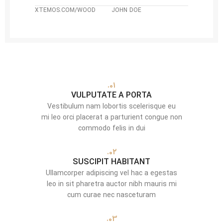
XTEMOS.COM/WOOD
JOHN DOE
01.
VULPUTATE A PORTA
Vestibulum nam lobortis scelerisque eu
mi leo orci placerat a parturient congue non
commodo felis in dui
02.
SUSCIPIT HABITANT
Ullamcorper adipiscing vel hac a egestas
leo in sit pharetra auctor nibh mauris mi
cum curae nec nasceturam
03.