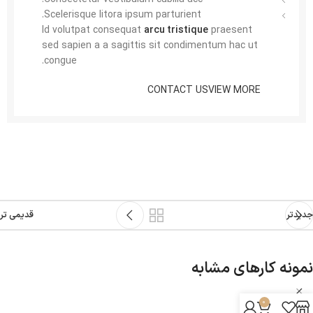
Scelerisque litora ipsum parturient.
Id volutpat consequat
arcu tristique
praesent
sed sapien a a sagittis sit condimentum hac ut
congue.
CONTACT US
VIEW MORE
جدیدتر
قدیمی تر
نمونه کارهای مشابه
0