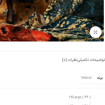
بزرگنمایی تصویر
توضیحات تکمیلی
نظرات (0)
برند
Hobrat
2XLarge ( 46 )
,