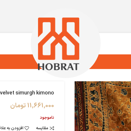
velvet simurgh kimono
11,661,000
تومان
ناموجود
مقایسه
افزودن به علا