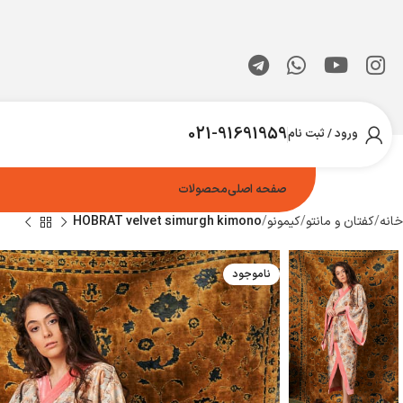
021-91691959
ورود / ثبت نام
صفحه اصلی
محصولات
خانه
کفتان و مانتو
کیمونو
HOBRAT velvet simurgh kimono
ناموجود