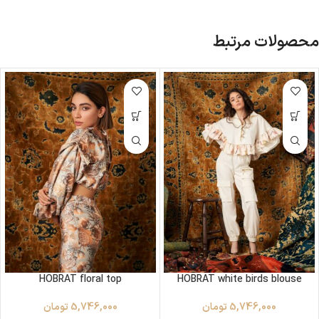
محصولات مرتبط
HOBRAT floral top
HOBRAT white birds blouse
5,746,000
تومان
5,746,000
تومان