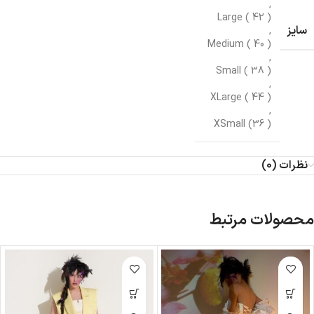
,
Large ( 42 )
سایز
,
Medium ( 40 )
,
Small ( 38 )
,
XLarge ( 44 )
,
XSmall (36 )
نظرات (0)
محصولات مرتبط