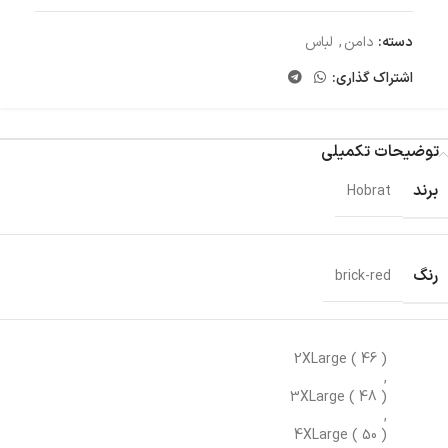
دسته:
دامن
,
لباس
اشتراک گذاری:
توضیحات تکمیلی
برند
Hobrat
رنگ
brick-red
2XLarge ( 46 )
,
3XLarge ( 48 )
,
4XLarge ( 50 )