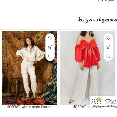
محصولات مرتبط
0
HOBRAT white birds blouse
HOBRAT satin top
روشگاه
علاقه مندی
سبد خرید
حساب کاربری من