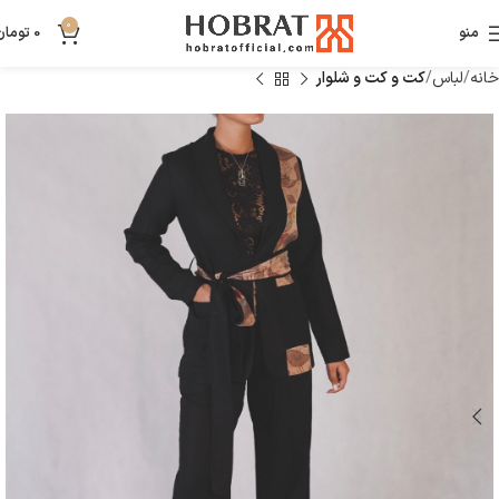
0
منو
0
تومان
خانه
لباس
کت و کت و شلوار