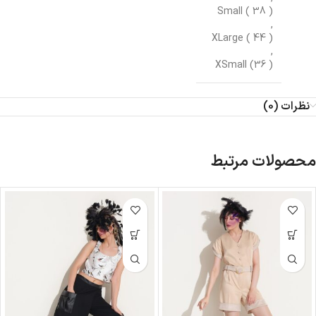
Small ( 38 )
,
XLarge ( 44 )
,
XSmall (36 )
نظرات (0)
محصولات مرتبط