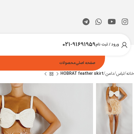
021-91691959
ورود / ثبت نام
صفحه اصلی
محصولات
خانه
لباس
دامن
HOBRAT feather skirt