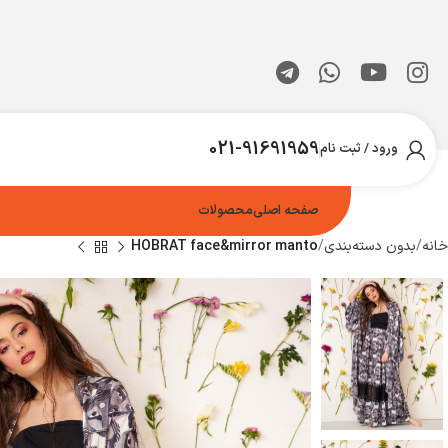
021-91691959
ورود / ثبت نام
صفحه اصلی
محصولات
خانه
بدون دسته‌بندی
HOBRAT face&mirror manto