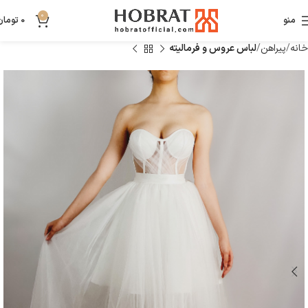
0
منو
0
تومان
خانه
پیراهن
لباس عروس و فرمالیته