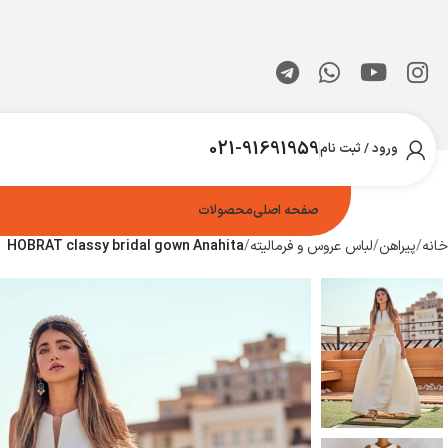
021-91691959
ورود / ثبت نام
صفحه اصلی
محصولات
خانه
پیراهن
لباس عروس و فرمالیته
HOBRAT classy bridal gown Anahita