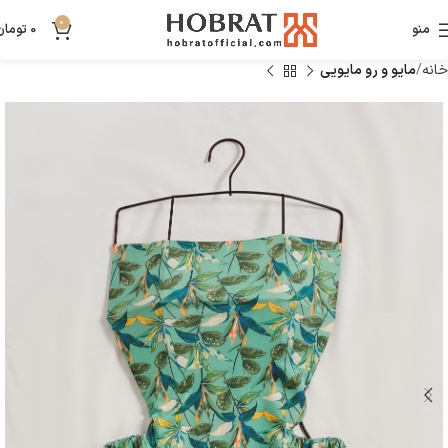
0
منو
0
تومان
خانه
مایو و رو مایویی