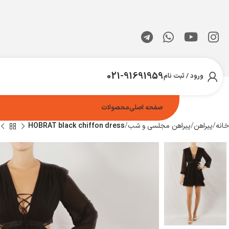
021-91691959
ورود / ثبت نام
صفحه اصلی
محصولات
خانه
پیراهن
پیراهن مجلسی و شب
HOBRAT black chiffon dress