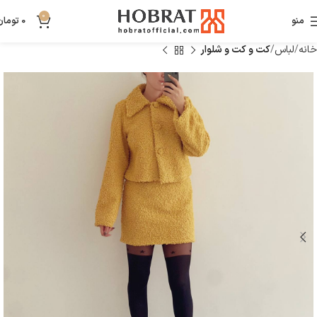
0
منو
0
تومان
خانه
لباس
کت و کت و شلوار