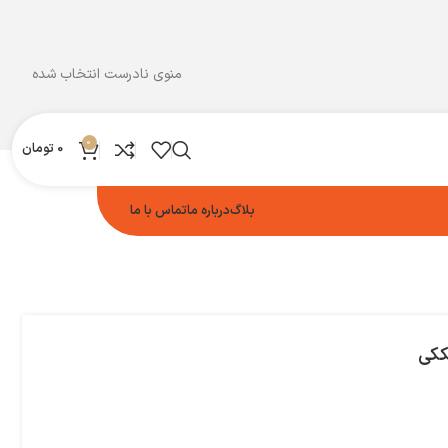
منوی نادرست انتخاب شده
0
0
تومان
بلاگ
درباره ما
تماس با ما
ککی