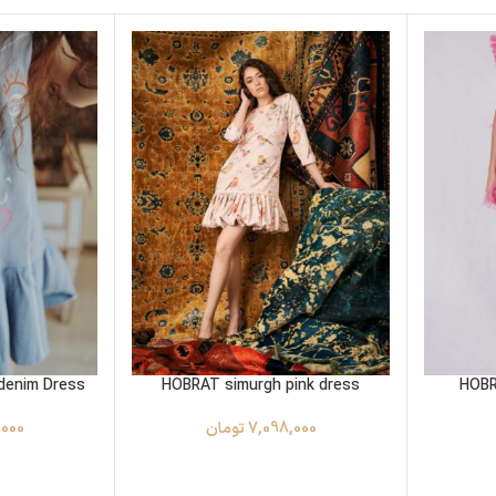
denim Dress
HOBRAT simurgh pink dress
HOBR
7,098,000
تومان
,000