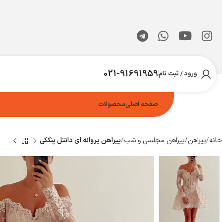
021-91691959
ورود / ثبت نام
صفحه اصلی
محصولات
خانه
پیراهن
پیراهن مجلسی و شب
پیراهن پروانه ای دانتل پنککی