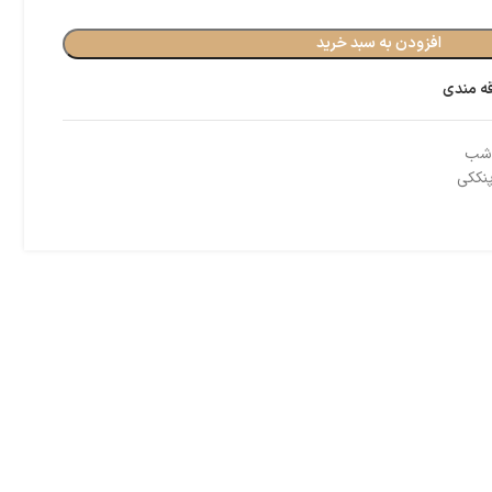
افزودن به سبد خرید
قه مندی
 شب
پنککی