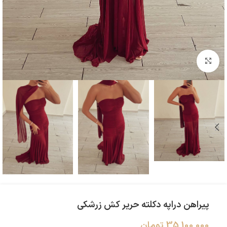
بزرگنمایی تصویر
پیراهن دراپه دکلته حریر کش زرشکی
35,100,000
تومان