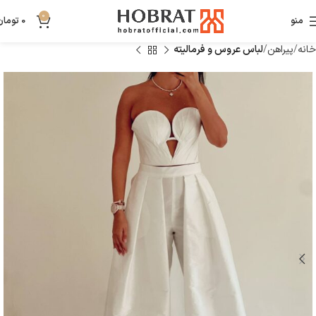
0
منو
0
تومان
خانه
پیراهن
لباس عروس و فرمالیته